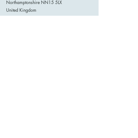
Northamptonshire NN15 5LX
United Kingdom