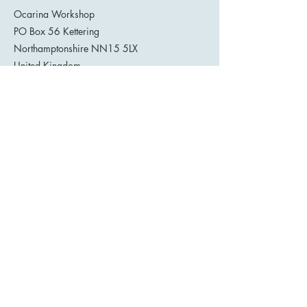
Ocarina Workshop
PO Box 56 Kettering
Northamptonshire NN15 5LX
United Kingdom